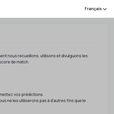
Français
nt nous recueillons, utilisons et divulguons les
 score de match.
umettez vos prédictions.
s ne les utiliserons pas à d'autres fins que le