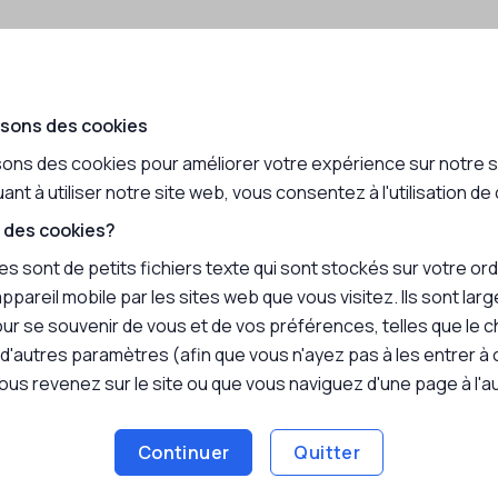
us utilisons vos informations:
isons votre nom pour vous inscrire au tirage au sort et annon
isons des cookies
isons votre adresse courriel pour valider votre identité et po
isons des cookies pour améliorer votre expérience sur notre s
informer si vous avez gagné.
ant à utiliser notre site web, vous consentez à l'utilisation de
 des cookies?
ons pas:
es sont de petits fichiers texte qui sont stockés sur votre or
ppareil mobile par les sites web que vous visitez. Ils sont la
partager vos informations avec des tiers sans votre consen
our se souvenir de vous et de vos préférences, telles que le ch
 d'autres paramètres (afin que vous n'ayez pas à les entrer à
vous revenez sur le site ou que vous naviguez d'une page à l'au
z choisir de ne pas participer au concours si vous ne vous sen
Continuer
Quitter